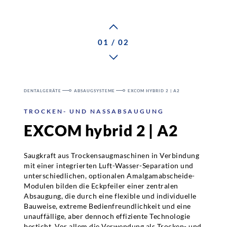
Karriere
01 / 02
Ansprechpartner
DENTALGERÄTE
ABSAUGSYSTEME
EXCOM HYBRID 2 | A2
Kontakt
TROCKEN- UND NASSABSAUGUNG
EXCOM hybrid 2 | A2
Saugkraft aus Trockensaugmaschinen in Verbindung
mit einer integrierten Luft-Wasser-Separation und
unterschiedlichen, optionalen Amalgamabscheide-
Modulen bilden die Eckpfeiler einer zentralen
Absaugung, die durch eine flexible und individuelle
Bauweise, extreme Bedienfreundlichkeit und eine
unauffällige, aber dennoch effiziente Technologie
besticht. Vor allem die Verwendung als Trocken- und