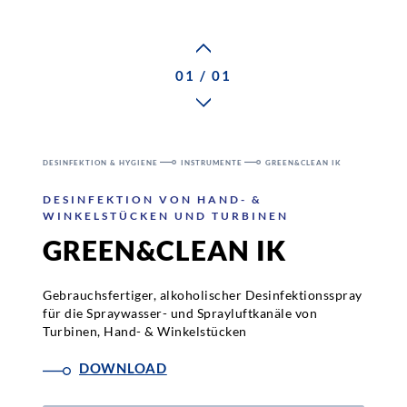
Karriere
01 / 01
Ansprechpartner
DESINFEKTION & HYGIENE
INSTRUMENTE
GREEN&CLEAN IK
Kontakt
DESINFEKTION VON HAND- &
WINKELSTÜCKEN UND TURBINEN
GREEN&CLEAN IK
Gebrauchsfertiger, alkoholischer Desinfektionsspray
für die Spraywasser- und Sprayluftkanäle von
Turbinen, Hand- & Winkelstücken
DOWNLOAD