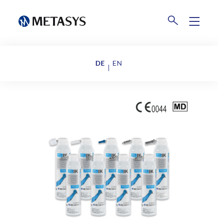
Produkte
DE
EN
Amalgamrecycling
Events
Weltweite Sammelstellen
Downloads
Abholung dentaler Abfälle​
Unternehmen
Retourenportale
Über uns
AGB METASYS logistics & collection
GmbH
News