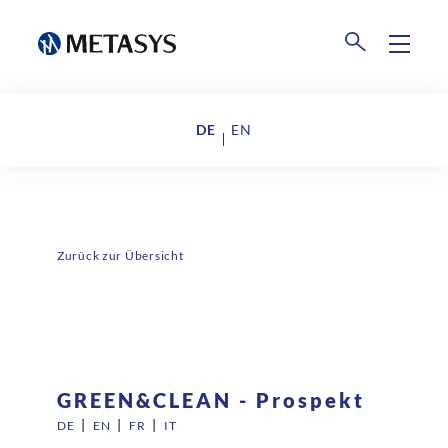
Produkte
DE
EN
Amalgamrecycling
Events
Weltweite Sammelstellen
Downloads
Zurück zur Übersicht
Abholung dentaler Abfälle​
Unternehmen
Retourenportale
Über uns
GREEN&CLEAN - Prospekt
AGB METASYS logistics & collection
|
|
|
DE
EN
FR
IT
GmbH
News