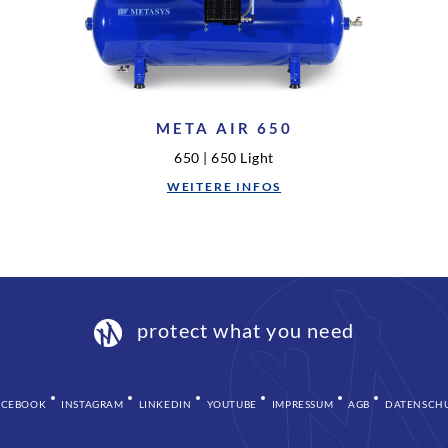
META AIR 650
650 | 650 Light
WEITERE INFOS
protect what you need
ACEBOOK
INSTAGRAM
LINKEDIN
YOUTUBE
IMPRESSUM
AGB
DATENSCH