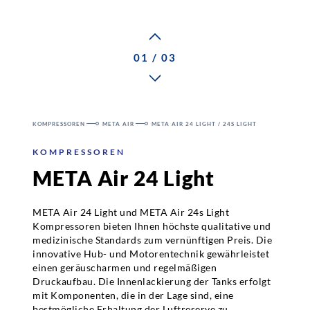
Karriere
01 / 03
Ansprechpartner
KOMPRESSOREN
META AIR
META AIR 24 LIGHT / 24S LIGHT
Kontakt
KOMPRESSOREN
META Air 24 Light
META Air 24 Light und META Air 24s Light
Kompressoren bieten Ihnen höchste qualitative und
medizinische Standards zum vernünftigen Preis. Die
innovative Hub- und Motorentechnik gewährleistet
einen geräuscharmen und regelmäßigen
Druckaufbau. Die Innenlackierung der Tanks erfolgt
mit Komponenten, die in der Lage sind, eine
bestmögliche Erhaltung der Luftreserve zu