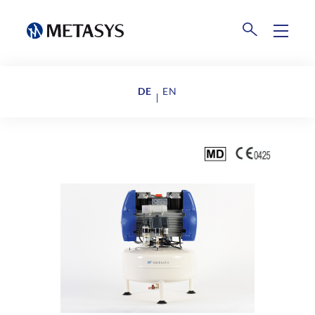
Produkte
DE
EN
Amalgamrecycling
Events
Weltweite Sammelstellen
Downloads
Abholung dentaler Abfälle​
Unternehmen
Retourenportale
Über uns
AGB METASYS logistics & collection
GmbH
News