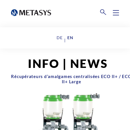
Products
DE
EN
Disposal
Events
INFO | NEWS
Collection Centers
Downloads
Récupérateurs d’amalgames centralisées ECO II+ / EC
II+ Large
Company
About us
News